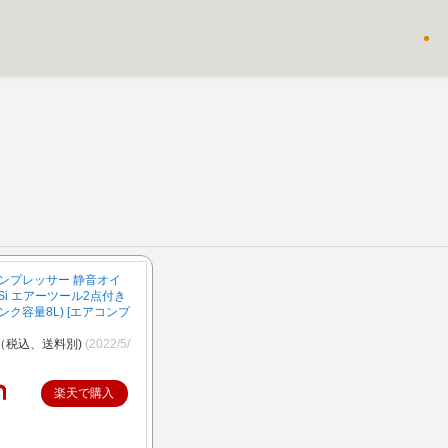
ンプレッサー 静音オイ
1Si エアーツール2点付き
タンク容量8L) [エアコンプ
円（税込、送料別)
(2022/5/
楽天で購入