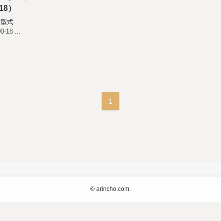
18）
年型式
8 ...
1
©
arincho.com.