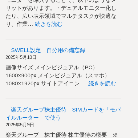
履
リットがあります。・デュアルモニター化し
く
たり、広い表示領域でマルチタスクが快適な
（フ
:
り、作業…
続きを読む
ロ
２
ン
４
ト
イ
SWELL設定 自分用の備忘録
4.00
ン
2025年5月10日
ｰ
チ
画像サイズ メインビジュアル（PC）
18、
モ
1600×900px メインビジュアル（スマホ）
リ
ニ
:
1080×1920px サイトアイコン …
続きを読む
ヤ
タ
SWELL
4.50
ー
設
ｰ
UCB-
定
18）
楽天グループ株主優待 SIMカードを「モバ
C
自
イルルーター」で使う
映
分
2025年5月9日
像
用
楽天グループ 株主優待 株主優待の概要 ※
出