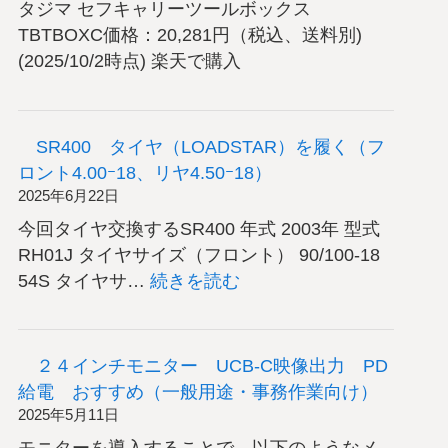
タジマ セフキャリーツールボックス
TBTBOXC価格：20,281円（税込、送料別)
(2025/10/2時点) 楽天で購入
SR400 タイヤ（LOADSTAR）を履く（フ
ロント4.00ｰ18、リヤ4.50ｰ18）
2025年6月22日
今回タイヤ交換するSR400 年式 2003年 型式
RH01J タイヤサイズ（フロント） 90/100-18
:
54S タイヤサ…
続きを読む
SR400
タ
イ
２４インチモニター UCB-C映像出力 PD
ヤ
給電 おすすめ（一般用途・事務作業向け）
（LOADSTAR）
2025年5月11日
を
モニターを導入することで、以下のようなメ